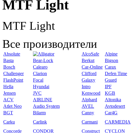
MTF Light
MTF Light
Все производители
Absolute
AlcoSafe
Alpine
Basta
Bear-Lock
Berkut
Bigson
Bosch
Calearo
Car-Online
Carax
Challenger
Clarion
Clifford
Defen Time
FlashPoint
Focal
Galaxy
Guard
Hella
Hyundai
Intro
IPF
Jensen
JVC
Kenwood
KGB
ACV
AIRLINE
Alphard
Altonika
Atlet Neo
Audio System
AVEL
Avtodesert
BGT
Bilarm
Canny
Car4G
Carku
Carlink
Carmani
CARMEDIA
Concorde
CONDOR
Construct
CYCLON