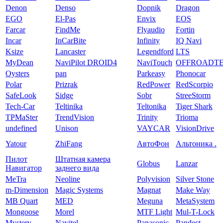
Denon
Denso
Dopnik
Dragon
EGO
El-Pas
Envix
EOS
Farcar
FindMe
Flyaudio
Fortin
Incar
InCarBite
Infinity
IQ Navi
Ksize
Lancaster
Legendford
LTS
MyDean
NaviPilot DROID4
NaviTouch
OFFROADT
Oysters
pan
Parkeasy
Phonocar
Polar
Prizrak
RedPower
RedScorpio
SafeLook
Sidge
Sobr
StreeStorm
Tech-Car
Teltinika
Teltonika
Tiger Shark
TPMaSter
TrendVision
Trinity
Trioma
undefined
Unison
VAYCAR
VisionDrive
Yatour
ZhiFang
АвтоФон
Альтоника .
Пилот
Штатная камера
Globus
Lanzar
Навигатор
заднего вида
MeTra
Neoline
Polyvision
Silver Stone
m-Dimension
Magic Systems
Magnat
Make Way
MB Quart
MED
Meguna
MetaSystem
Mongoose
Morel
MTF Light
Mul-T-Lock
Mystery
Navitel
Panasonic
Pandect