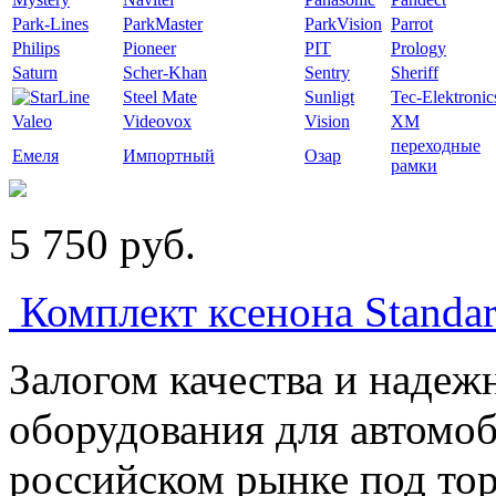
Park-Lines
ParkMaster
ParkVision
Parrot
Philips
Pioneer
PIT
Prology
Saturn
Scher-Khan
Sentry
Sheriff
Steel Mate
Sunligt
Tec-Elektronic
Valeo
Videovox
Vision
XM
переходные
Емеля
Импортный
Озар
рамки
5 750
p
уб.
Комплект ксенона Standa
Залогом качества и надеж
оборудования для автомоб
российском рынке под тор