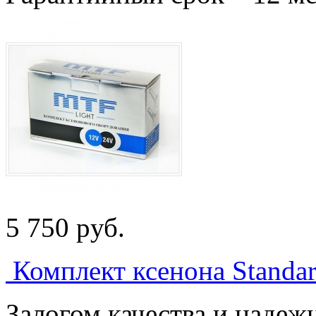
5 750
p
уб.
Комплект ксенона Standa
Залогом качества и надеж