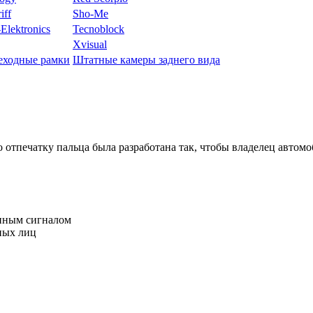
iff
Sho-Me
Elektronics
Tecnoblock
Xvisual
еходные рамки
Штатные камеры заднего вида
печатку пальца была разработана так, чтобы владелец автомоб
анным сигналом
ных лиц