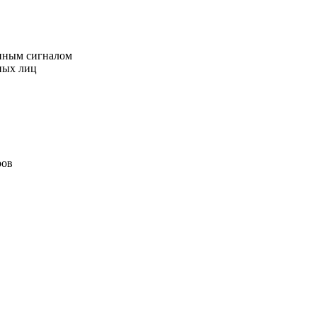
анным сигналом
ных лиц
ров