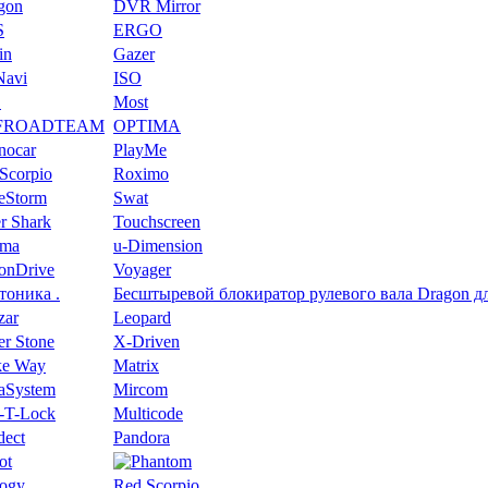
gon
DVR Mirror
S
ERGO
in
Gazer
Navi
ISO
S
Most
FROADTEAM
OPTIMA
nocar
PlayMe
Scorpio
Roximo
eeStorm
Swat
r Shark
Touchscreen
oma
u-Dimension
ionDrive
Voyager
тоника .
Беcштыревой блокиратор рулевого вала Dragon для
zar
Leopard
er Stone
X-Driven
e Way
Matrix
aSystem
Mircom
-T-Lock
Multicode
dect
Pandora
ot
logy
Red Scorpio