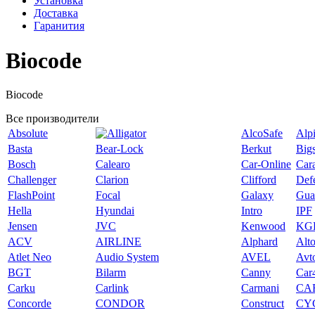
Установка
Доставка
Гаранития
Biocode
Biocode
Все производители
Absolute
AlcoSafe
Alp
Basta
Bear-Lock
Berkut
Big
Bosch
Calearo
Car-Online
Car
Challenger
Clarion
Clifford
Def
FlashPoint
Focal
Galaxy
Gua
Hella
Hyundai
Intro
IPF
Jensen
JVC
Kenwood
KG
ACV
AIRLINE
Alphard
Alt
Atlet Neo
Audio System
AVEL
Avt
BGT
Bilarm
Canny
Car
Carku
Carlink
Carmani
CA
Concorde
CONDOR
Construct
CY