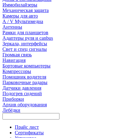
Иммобилайзеры
Механическая защита
Камеры для авто
А / V Мультимедиа
Антенны
Рамки для планшетов
Адаптеры руля и canbus
Зеркала, интерфейсы
Свет и спец сигналы
Громкая связь
Навигация
Бортовые компьютеры
Компрессоры
Помошник водителя
Парковочные радары
Датчики давления
Подогрев сидений
Приборки
Архив оборудования
Лебёдки
Прайс лист
Сертификаты