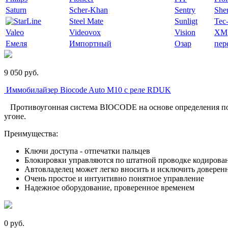
Saturn
Scher-Khan
Sentry
Sher
Steel Mate
Sunligt
Tec-
Valeo
Videovox
Vision
XM
Емеля
Импортный
Озар
пер
9 050
p
уб.
Иммобилайзер Biocode Auto M10 с реле RDUK
Противоугонная система BIOCODE на основе определения по от
угоне.
Преимущества:
Ключи доступа - отпечатки пальцев
Блокировки управляются по штатной проводке кодиров
Автовладелец может легко вносить и исключить доверен
Очень простое и интуитивно понятное управление
Надежное оборудование, проверенное временем
0
p
уб.