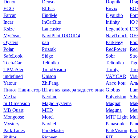
Denon
Denso
Dopnik
Dra
EGO
El-Pas
Envix
EO
Farcar
FindMe
Flyaudio
Fort
Incar
InCarBite
Infinity
IQ 
Ksize
Lancaster
Legendford
LT
MyDean
NaviPilot DROID4
NaviTouch
OF
Oysters
pan
Parkeasy
Pho
Polar
Prizrak
RedPower
Red
SafeLook
Sidge
Sobr
Str
Tech-Car
Teltinika
Teltonika
Tige
TPMaSter
TrendVision
Trinity
Tri
undefined
Unison
VAYCAR
Vis
Yatour
ZhiFang
АвтоФон
Аль
Пилот Навигатор
Штатная камера заднего вида
Globus
Lan
MeTra
Neoline
Polyvision
Silv
m-Dimension
Magic Systems
Magnat
Mak
MB Quart
MED
Meguna
Met
Mongoose
Morel
MTF Light
Mul
Mystery
Navitel
Panasonic
Pan
Park-Lines
ParkMaster
ParkVision
Parr
Philips
Pioneer
PIT
Pro