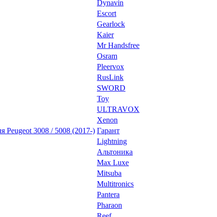
Dynavin
Escort
Gearlock
Kaier
Mr Handsfree
Osram
Pleervox
RusLink
SWORD
Toy
ULTRAVOX
Xenon
 Peugeot 3008 / 5008 (2017-)
Гарант
Lightning
Альтоника
Max Luxe
Mitsuba
Multitronics
Pantera
Pharaon
Reef