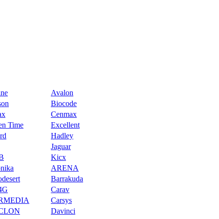
ine
Avalon
son
Biocode
ax
Cenmax
en Time
Excellent
rd
Hadley
Jaguar
B
Kicx
onika
ARENA
odesert
Barrakuda
4G
Carav
RMEDIA
Carsys
CLON
Davinci