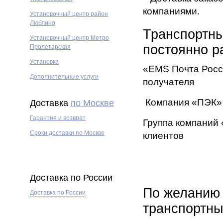
компаниями.
Установочный центр район
Люблино
Транспортны
Установочный центр Метро
постоянно р
Пролетарская
Установка
«EMS Почта Росс
Дополнительные услуги
получателя
Компания «ПЭК» 
Доставка
по Москве
Гарантия и возврат
Группа компаний 
Сроки доставки по Москве
клиентов
Доставка по России
По желанию 
Доставка по России
транспортн