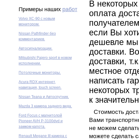
В некоторых
Примеры наших
работ
оплата дост
Volvo XC-90 с новым
получателем
монитором.
если Вы хот
Nissan Pathfinder без
комментариев.
дешевле мы 
Автосигнализации.
доставки. В
Mitsubishi Pajero sport в новом
доставки, т.
исполнении.
местное отд
Потолочные мониторы.
написать га
Acura RDX интернет,
навигация, touch screen.
некоторых т
Nissan Teana и Автоспутник.
к значитель
Mazda 3 камера заднего вида.
Стоимость доста
Ford Focus с магнитолой
Вами транспортно
Pioneer AVH P-3100dvd и
замком капота.
не можем сделать
можете сделать 
Renault Megane III камера с