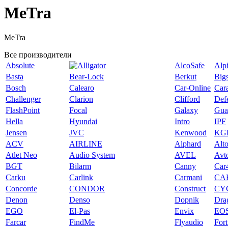
MeTra
MeTra
Все производители
Absolute
AlcoSafe
Alp
Basta
Bear-Lock
Berkut
Big
Bosch
Calearo
Car-Online
Car
Challenger
Clarion
Clifford
Def
FlashPoint
Focal
Galaxy
Gua
Hella
Hyundai
Intro
IPF
Jensen
JVC
Kenwood
KG
ACV
AIRLINE
Alphard
Alt
Atlet Neo
Audio System
AVEL
Avt
BGT
Bilarm
Canny
Car
Carku
Carlink
Carmani
CA
Concorde
CONDOR
Construct
CY
Denon
Denso
Dopnik
Dra
EGO
El-Pas
Envix
EO
Farcar
FindMe
Flyaudio
Fort