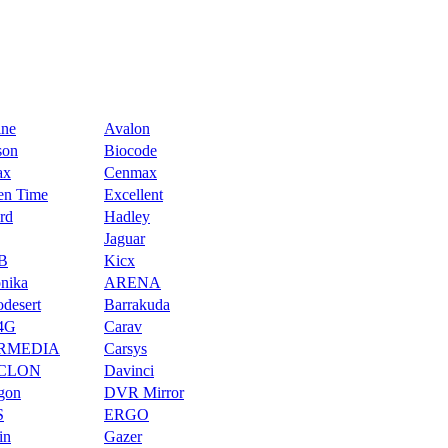
ine
Avalon
son
Biocode
ax
Cenmax
en Time
Excellent
rd
Hadley
Jaguar
B
Kicx
onika
ARENA
odesert
Barrakuda
4G
Carav
RMEDIA
Carsys
CLON
Davinci
gon
DVR Mirror
S
ERGO
in
Gazer