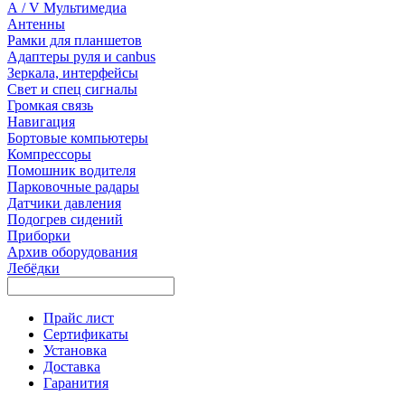
А / V Мультимедиа
Антенны
Рамки для планшетов
Адаптеры руля и canbus
Зеркала, интерфейсы
Свет и спец сигналы
Громкая связь
Навигация
Бортовые компьютеры
Компрессоры
Помошник водителя
Парковочные радары
Датчики давления
Подогрев сидений
Приборки
Архив оборудования
Лебёдки
Прайс лист
Сертификаты
Установка
Доставка
Гаранития