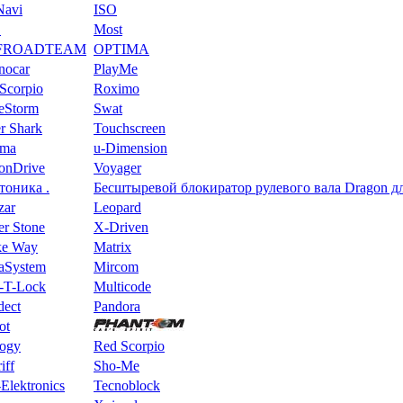
Navi
ISO
S
Most
FROADTEAM
OPTIMA
nocar
PlayMe
Scorpio
Roximo
eeStorm
Swat
r Shark
Touchscreen
oma
u-Dimension
ionDrive
Voyager
тоника .
Беcштыревой блокиратор рулевого вала Dragon для
zar
Leopard
er Stone
X-Driven
e Way
Matrix
aSystem
Mircom
-T-Lock
Multicode
dect
Pandora
ot
logy
Red Scorpio
iff
Sho-Me
Elektronics
Tecnoblock