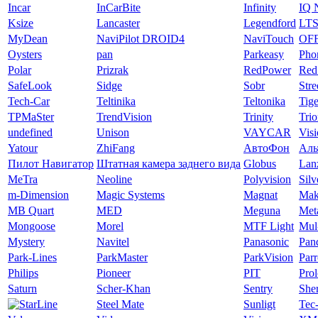
Incar
InCarBite
Infinity
IQ 
Ksize
Lancaster
Legendford
LT
MyDean
NaviPilot DROID4
NaviTouch
OF
Oysters
pan
Parkeasy
Pho
Polar
Prizrak
RedPower
Red
SafeLook
Sidge
Sobr
Str
Tech-Car
Teltinika
Teltonika
Tige
TPMaSter
TrendVision
Trinity
Tri
undefined
Unison
VAYCAR
Vis
Yatour
ZhiFang
АвтоФон
Аль
Пилот Навигатор
Штатная камера заднего вида
Globus
Lan
MeTra
Neoline
Polyvision
Silv
m-Dimension
Magic Systems
Magnat
Mak
MB Quart
MED
Meguna
Met
Mongoose
Morel
MTF Light
Mul
Mystery
Navitel
Panasonic
Pan
Park-Lines
ParkMaster
ParkVision
Parr
Philips
Pioneer
PIT
Pro
Saturn
Scher-Khan
Sentry
Sher
Steel Mate
Sunligt
Tec-