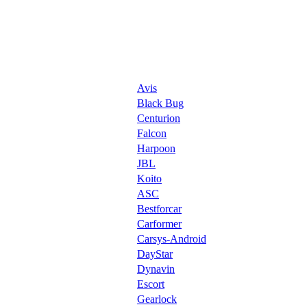
Avis
Black Bug
Centurion
Falcon
Harpoon
JBL
Koito
ASC
Bestforcar
Carformer
Carsys-Android
DayStar
Dynavin
Escort
Gearlock