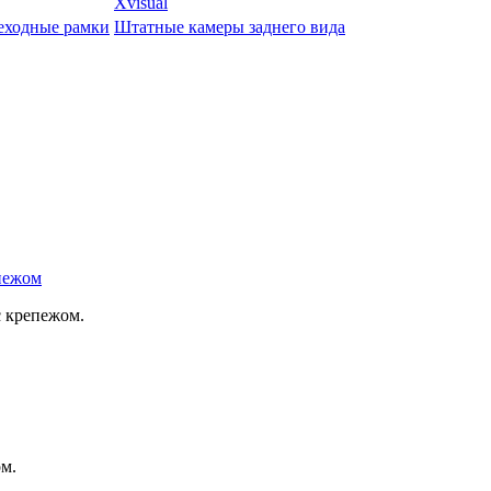
Xvisual
еходные рамки
Штатные камеры заднего вида
епежом
с крепежом.
ом.