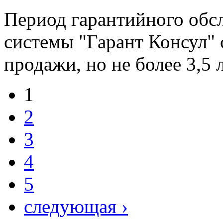
Период гарантийного обс
системы "Гарант Консул" с
продажи, но не более 3,5 
1
2
3
4
5
следующая ›