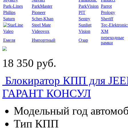
Park-Lines
ParkMaster
ParkVision
Parrot
Philips
Pioneer
PIT
Prology
Saturn
Scher-Khan
Sentry
Sheriff
Steel Mate
Sunligt
Tec-Elektronic
Valeo
Videovox
Vision
XM
переходные
Емеля
Импортный
Озар
рамки
18 350
p
уб.
Блокиратор КПП для J
ГАРАНТ КОНСУЛ
Модельный год а
Тип К