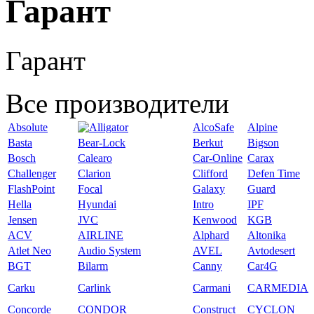
Гарант
Гарант
Все производители
Absolute
AlcoSafe
Alpine
Basta
Bear-Lock
Berkut
Bigson
Bosch
Calearo
Car-Online
Carax
Challenger
Clarion
Clifford
Defen Time
FlashPoint
Focal
Galaxy
Guard
Hella
Hyundai
Intro
IPF
Jensen
JVC
Kenwood
KGB
ACV
AIRLINE
Alphard
Altonika
Atlet Neo
Audio System
AVEL
Avtodesert
BGT
Bilarm
Canny
Car4G
Carku
Carlink
Carmani
CARMEDIA
Concorde
CONDOR
Construct
CYCLON