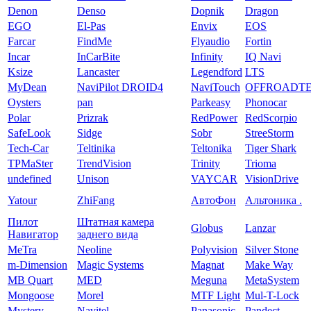
Denon
Denso
Dopnik
Dragon
EGO
El-Pas
Envix
EOS
Farcar
FindMe
Flyaudio
Fortin
Incar
InCarBite
Infinity
IQ Navi
Ksize
Lancaster
Legendford
LTS
MyDean
NaviPilot DROID4
NaviTouch
OFFROADT
Oysters
pan
Parkeasy
Phonocar
Polar
Prizrak
RedPower
RedScorpio
SafeLook
Sidge
Sobr
StreeStorm
Tech-Car
Teltinika
Teltonika
Tiger Shark
TPMaSter
TrendVision
Trinity
Trioma
undefined
Unison
VAYCAR
VisionDrive
Yatour
ZhiFang
АвтоФон
Альтоника .
Пилот
Штатная камера
Globus
Lanzar
Навигатор
заднего вида
MeTra
Neoline
Polyvision
Silver Stone
m-Dimension
Magic Systems
Magnat
Make Way
MB Quart
MED
Meguna
MetaSystem
Mongoose
Morel
MTF Light
Mul-T-Lock
Mystery
Navitel
Panasonic
Pandect