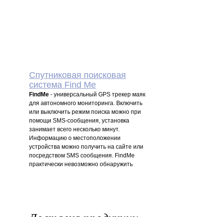
0
P
УБ.
Спутниковая поисковая
система Find Me
FindMe
- универсальный GPS трекер маяк
для автономного мониторинга. Включить
или выключить режим поиска можно при
помощи SMS-сообщения, установка
занимает всего несколько минут.
Информацию о местоположении
устройства можно получить на сайте или
посредством SMS сообщения. FindMe
практически невозможно обнаружить
сканерами, так как основную часть времени
устройство находится в "спящем" режиме
В настоящее время все более актуальным