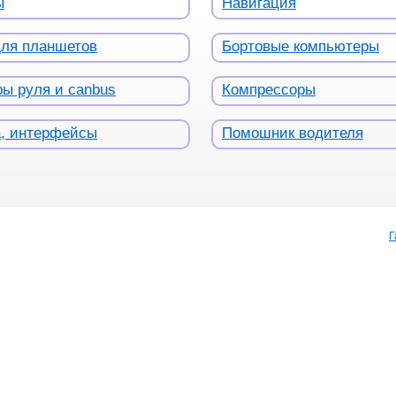
ы
Навигация
для планшетов
Бортовые компьютеры
ы руля и canbus
Компрессоры
а, интерфейсы
Помошник водителя
Г