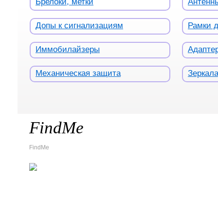
Брелоки, метки
Антенн
Допы к сигнализациям
Рамки 
Иммобилайзеры
Адаптер
Механическая защита
Зеркал
FindMe
FindMe