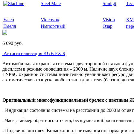
Steel Mate
Sunligt
Tec-
Valeo
Videovox
Vision
XM
Емеля
Импортный
Озар
пер
6 690
p
уб.
Автосигнализация KGB FX-9
Автомобильная охранная система с двусторонней связью и фун
дисплеем в режиме оповещения – 2000 м. Наличие двух блоки
ТУРБО охранной системы значительно увеличивает ресурс дви
автоматического запуска любого типа двигателя (бензин, дизе
Оригинальный многофункциональный брелок с цветным Ж
- Индикация состояния системы на расстоянии до 2000 м от ав
- Часы, таймер обратного отсчета, бесшумная вибросигнализац
- Подсветка дисплея. Возможность считывания информации с ди