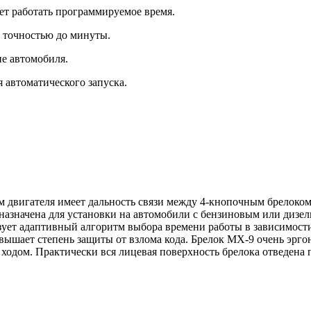
ет работать программируемое время.
с точностью до минуты.
не автомобиля.
 автоматического запуска.
м двигателя имеет дальность связи между 4-кнопочным брелоком
назначена для установки на автомобили с бензиновым или дизе
зует адаптивный алгоритм выбора времени работы в зависимост
вышает степень защиты от взлома кода. Брелок MX-9 очень эрг
ходом. Практически вся лицевая поверхность брелока отведен