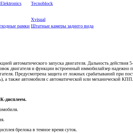
Elektronics
Tecnoblock
Xvisual
еходные рамки
Штатные камеры заднего вида
кцией автоматического запуска двигателя. Дальность действия 
ровок двигателя и функции встроенный иммобилайзер надежно 
гателя. Предусмотрена защита от ложных срабатываний при пос
ль), а также автомобиля с автоматической или механической КПП
К-дисплеем.
томобиля.
ия.
сплея брелока в темное время суток.