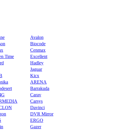
ine
Avalon
son
Biocode
ax
Cenmax
en Time
Excellent
rd
Hadley
Jaguar
B
Kicx
onika
ARENA
odesert
Barrakuda
4G
Carav
RMEDIA
Carsys
CLON
Davinci
gon
DVR Mirror
S
ERGO
in
Gazer