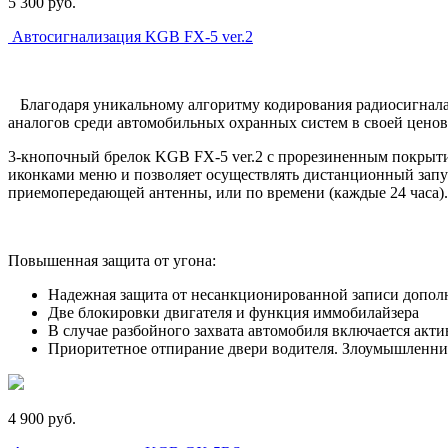
5 300
p
уб.
Автосигнализация KGB FX-5 ver.2
Благодаря уникальному алгоритму кодирования радиосигнала и
аналогов среди автомобильных охранных систем в своей ценов
3-кнопочный брелок KGB FX-5 ver.2 с прорезиненным покрыт
иконками меню и позволяет осуществлять дистанционный запуск
приемопередающей антенны, или по времени (каждые 24 часа).
Повышенная защита от угона:
Надежная защита от несанкционированной записи допол
Две блокировки двигателя и функция иммобилайзера
В случае разбойного захвата автомобиля включается акти
Приоритетное отпирание двери водителя. Злоумышленник
4 900
p
уб.