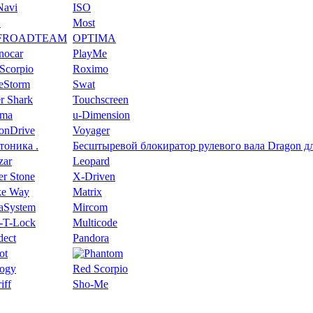
Navi
ISO
S
Most
FROADTEAM
OPTIMA
nocar
PlayMe
Scorpio
Roximo
eeStorm
Swat
r Shark
Touchscreen
oma
u-Dimension
ionDrive
Voyager
тоника .
Беcштыревой блокиратор рулевого вала Dragon для
zar
Leopard
er Stone
X-Driven
e Way
Matrix
aSystem
Mircom
-T-Lock
Multicode
dect
Pandora
ot
logy
Red Scorpio
iff
Sho-Me