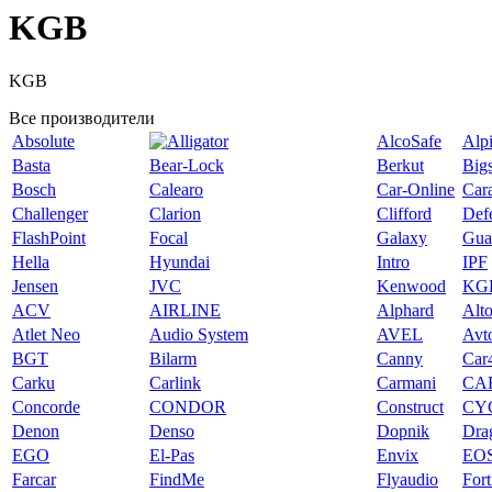
KGB
KGB
Все производители
Absolute
AlcoSafe
Alp
Basta
Bear-Lock
Berkut
Big
Bosch
Calearo
Car-Online
Car
Challenger
Clarion
Clifford
Def
FlashPoint
Focal
Galaxy
Gua
Hella
Hyundai
Intro
IPF
Jensen
JVC
Kenwood
KG
ACV
AIRLINE
Alphard
Alt
Atlet Neo
Audio System
AVEL
Avt
BGT
Bilarm
Canny
Car
Carku
Carlink
Carmani
CA
Concorde
CONDOR
Construct
CY
Denon
Denso
Dopnik
Dra
EGO
El-Pas
Envix
EO
Farcar
FindMe
Flyaudio
Fort