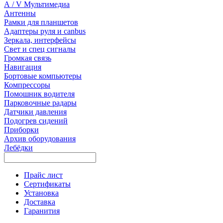
А / V Мультимедиа
Антенны
Рамки для планшетов
Адаптеры руля и canbus
Зеркала, интерфейсы
Свет и спец сигналы
Громкая связь
Навигация
Бортовые компьютеры
Компрессоры
Помошник водителя
Парковочные радары
Датчики давления
Подогрев сидений
Приборки
Архив оборудования
Лебёдки
Прайс лист
Сертификаты
Установка
Доставка
Гаранития