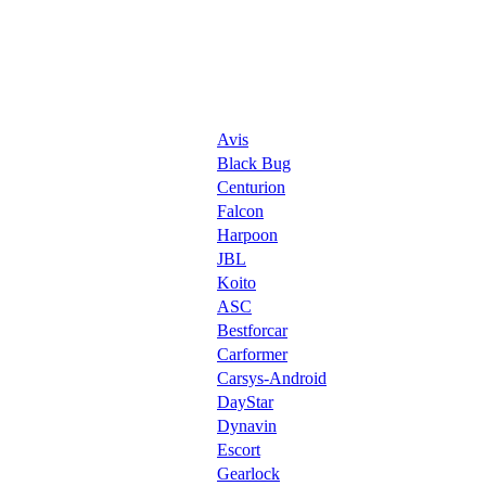
Avis
Black Bug
Centurion
Falcon
Harpoon
JBL
Koito
ASC
Bestforcar
Carformer
Carsys-Android
DayStar
Dynavin
Escort
Gearlock