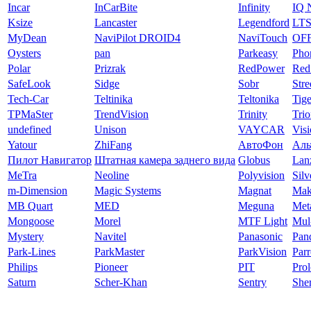
Incar
InCarBite
Infinity
IQ 
Ksize
Lancaster
Legendford
LT
MyDean
NaviPilot DROID4
NaviTouch
OF
Oysters
pan
Parkeasy
Pho
Polar
Prizrak
RedPower
Red
SafeLook
Sidge
Sobr
Str
Tech-Car
Teltinika
Teltonika
Tige
TPMaSter
TrendVision
Trinity
Tri
undefined
Unison
VAYCAR
Vis
Yatour
ZhiFang
АвтоФон
Аль
Пилот Навигатор
Штатная камера заднего вида
Globus
Lan
MeTra
Neoline
Polyvision
Silv
m-Dimension
Magic Systems
Magnat
Mak
MB Quart
MED
Meguna
Met
Mongoose
Morel
MTF Light
Mul
Mystery
Navitel
Panasonic
Pan
Park-Lines
ParkMaster
ParkVision
Parr
Philips
Pioneer
PIT
Pro
Saturn
Scher-Khan
Sentry
Sher