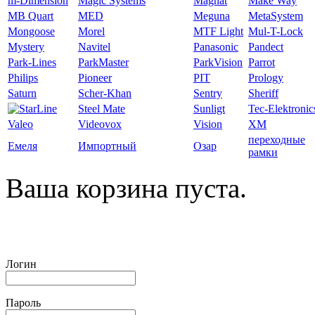
m-Dimension
Magic Systems
Magnat
Make Way
MB Quart
MED
Meguna
MetaSystem
Mongoose
Morel
MTF Light
Mul-T-Lock
Mystery
Navitel
Panasonic
Pandect
Park-Lines
ParkMaster
ParkVision
Parrot
Philips
Pioneer
PIT
Prology
Saturn
Scher-Khan
Sentry
Sheriff
Steel Mate
Sunligt
Tec-Elektronic
Valeo
Videovox
Vision
XM
переходные
Емеля
Импортный
Озар
рамки
Ваша корзина пуста.
Логин
Пароль