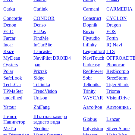
Carku
Carlink
Carmani
CARMEDIA
Concorde
CONDOR
Construct
CYCLON
Denon
Denso
Dopnik
Dragon
EGO
El-Pas
Envix
EOS
Farcar
FindMe
Flyaudio
Fortin
Incar
InCarBite
Infinity
IQ Navi
Ksize
Lancaster
Legendford
LTS
MyDean
NaviPilot DROID4
NaviTouch
OFFROADT
Oysters
pan
Parkeasy
Phonocar
Polar
Prizrak
RedPower
RedScorpio
SafeLook
Sidge
Sobr
StreeStorm
Tech-Car
Teltinika
Teltonika
Tiger Shark
TPMaSter
TrendVision
Trinity
Trioma
undefined
Unison
VAYCAR
VisionDrive
Yatour
ZhiFang
АвтоФон
Альтоника .
Пилот
Штатная камера
Globus
Lanzar
Навигатор
заднего вида
MeTra
Neoline
Polyvision
Silver Stone