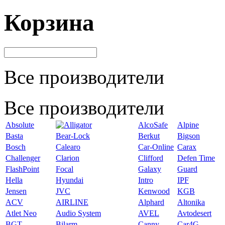
Корзина
Все производители
Все производители
Absolute
AlcoSafe
Alpine
Basta
Bear-Lock
Berkut
Bigson
Bosch
Calearo
Car-Online
Carax
Challenger
Clarion
Clifford
Defen Time
FlashPoint
Focal
Galaxy
Guard
Hella
Hyundai
Intro
IPF
Jensen
JVC
Kenwood
KGB
ACV
AIRLINE
Alphard
Altonika
Atlet Neo
Audio System
AVEL
Avtodesert
BGT
Bilarm
Canny
Car4G