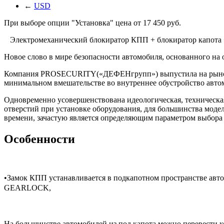
←
USD
При выборе опции "Установка" цена от
17 450
p
уб.
Электромеханический блокиратор КПП + блокиратор капота 
Новое слово в мире безопасности автомобиля, основанного на
Компания PROSECURITY(«ДЕФЕНгрупп») выпустила на рынок а
минимальном вмешательстве во внутреннее обустройство авто
Одновременно усовершенствована идеологическая, техническа
отверстий при установке оборудования, для большинства модел
времени, зачастую является определяющим параметром выбора 
Особенности
•Замок КПП устанавливается в подкапотном пространстве авто
GEARLOCK,
На большинстве автомобилей из под капота можно перевести к