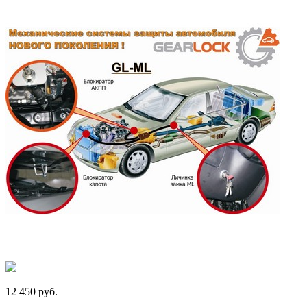
12 450
p
уб.