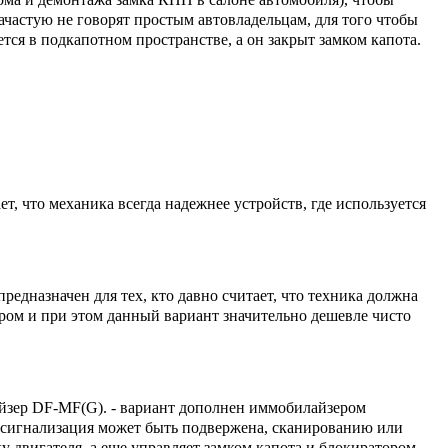
ачастую не говорят простым автовладельцам, для того чтобы
 в подкапотном пространстве, а он закрыт замком капота.
т, что механика всегда надежнее устройств, где используется
едназначен для тех, кто давно считает, что техника должна
тором и при этом данный вариант значительно дешевле чисто
йзер DF-MF(G). - вариант дополнен иммобилайзером
о сигнализация может быть подвержена, сканированию или
 двигателя, а еще управляет замком капота и блокиратором