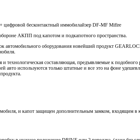
+ цифровой бесконтактный иммобилайзер DF-MF Mifire
 обороне АКПП под капотом и подкапотного пространства.
втомобильного оборудования новейший продукт GEARLOCK. Ег
мобиля.
я и технологическая составляющая, предъявляемые к подобног
ей авто используются только штатные и все это на фоне удешев
продукта.
мобиля, и капот защищен дополнительным замком, входящим в ко
оробку в нужное положение DRIVE или 2 передача, (даже без сл