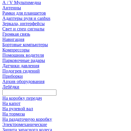
А / V Мультимедиа
Антенны
Рамки для планшетов
Адаптеры руля и canbus
Зеркала, интерфейсы
Свет и спец сигналы
Громкая связь
Навигация
Бортовые компьютеры
Компрессоры
Помошник водителя
Парковочные радары
Датчики давления
Подогрев сидений
Приборки
Архив оборудования
Лебёдки
На коробку передач
На капот
На рулевой вал
На тормоза
На раздаточную коробку
Электромеханические
Зашита запасного колеса