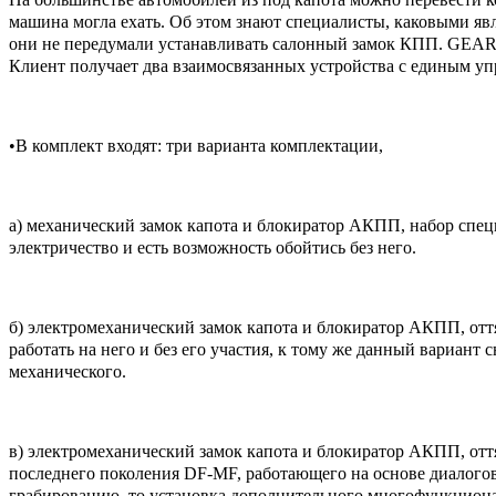
машина могла ехать. Об этом знают специалисты, каковыми явл
они не передумали устанавливать салонный замок КПП. GEARL
Клиент получает два взаимосвязанных устройства с единым уп
•В комплект входят: три варианта комплектации,
а) механический замок капота и блокиратор АКПП, набор специа
электричество и есть возможность обойтись без него.
б) электромеханический замок капота и блокиратор АКПП, оття
работать на него и без его участия, к тому же данный вариан
механического.
в) электромеханический замок капота и блокиратор АКПП, от
последнего поколения DF-MF, работающего на основе диалогов
грабированию, то установка дополнительного многофункционал