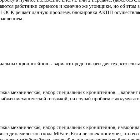
яются работники сервисов и конечно же угонщики, но об этом з
OCK решает данную проблему, блокировка АКПП осуществляется
равлением.
льных кронштейнов. - вариант предназначен для тех, кто считае
жка механическая, набор специальных кронштейнов. - вариант пр
т снабжен механической оттяжкой, на случай проблем с аккумуля
тяжка механическая, набор специальных кронштейнов, иммобила
ого динамического кода MiFare. Если человек понимает, что ег
ьного иммобилайзера, который выполняет не только блокировку