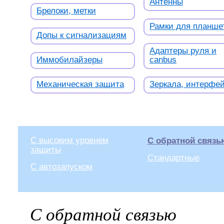
Антенны
Брелоки, метки
Рамки для планше
Допы к сигнализациям
Адаптеры руля и
Иммобилайзеры
canbus
Механическая защита
Зеркала, интерфе
C высоким уровнем
С обратной связь
защиты
Стандартные
С автозапуском
С обратной связью