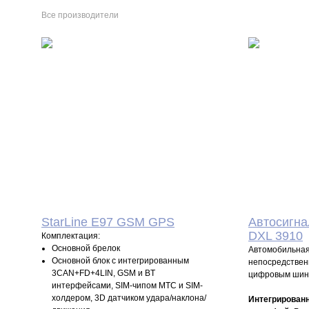
Все производители
27 000
P
2
УБ.
StarLine E97 GSM GPS
Автосигн
DXL 3910
Комплектация:
Основной брелок
Автомобильная
Основной блок с интегрированным
непосредствен
3CAN+FD+4LIN, GSM и BT
цифровым шин
интерфейсами, SIM-чипом МТС и SIM-
холдером, 3D датчиком удара/наклона/
Интегрирован