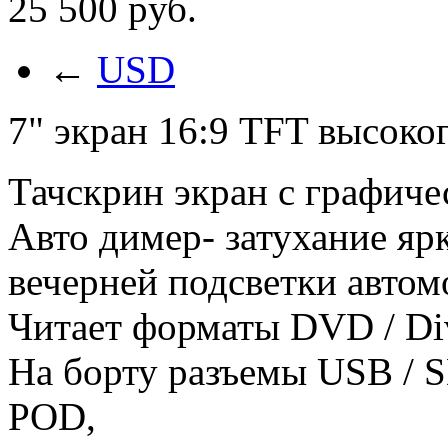
25 500
p
уб.
←
USD
7" экран 16:9 TFT высоко
Тачскрин экран с графич
Авто димер- затухание яр
вечерней подсветки автом
Читает форматы DVD / Di
На борту разъемы USB / 
POD,