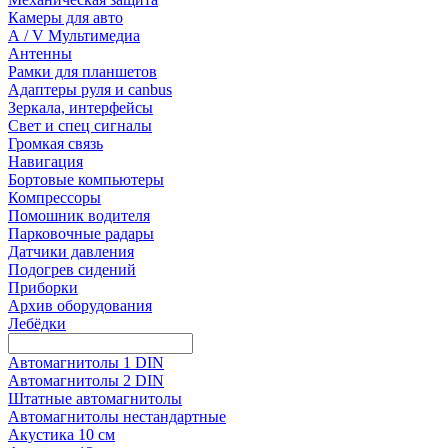
Камеры для авто
А / V Мультимедиа
Антенны
Рамки для планшетов
Адаптеры руля и canbus
Зеркала, интерфейсы
Свет и спец сигналы
Громкая связь
Навигация
Бортовые компьютеры
Компрессоры
Помошник водителя
Парковочные радары
Датчики давления
Подогрев сидений
Приборки
Архив оборудования
Лебёдки
Автомагнитолы 1 DIN
Автомагнитолы 2 DIN
Штатные автомагнитолы
Автомагнитолы нестандартные
Акустика 10 см