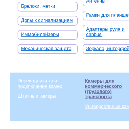
Антенны
Брелоки, метки
Рамки для планше
Допы к сигнализациям
Адаптеры руля и
Иммобилайзеры
canbus
Механическая защита
Зеркала, интерфе
Переходники для
Камеры для
подключения камер
коммерческого
(грузового)
Штатные камеры
транспорта
Универсальные ка